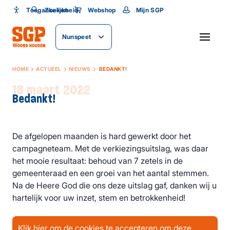
Toegankelijkheid
Toegankelijkheid
Zoeken
Webshop
Mijn SGP
Lettergrootte
Nunspeet
SLUITEN
HOME
ACTUEEL
NIEUWS
BEDANKT!
18 maart 2022
Bedankt!
De afgelopen maanden is hard gewerkt door het
campagneteam. Met de verkiezingsuitslag, was daar
het mooie resultaat: behoud van 7 zetels in de
gemeenteraad en een groei van het aantal stemmen.
Na de Heere God die ons deze uitslag gaf, danken wij u
hartelijk voor uw inzet, stem en betrokkenheid!
Klik hier om de cookies te accepteren om deze