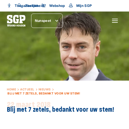
Toegankelijkheid
Toegankelijkheid
Zoeken
Webshop
Mijn SGP
Lettergrootte
Nunspeet
SLUITEN
HOME
ACTUEEL
NIEUWS
BLIJ MET 7 ZETELS, BEDANKT VOOR UW STEM!
22 maart 2018
Blij met 7 zetels, bedankt voor uw stem!