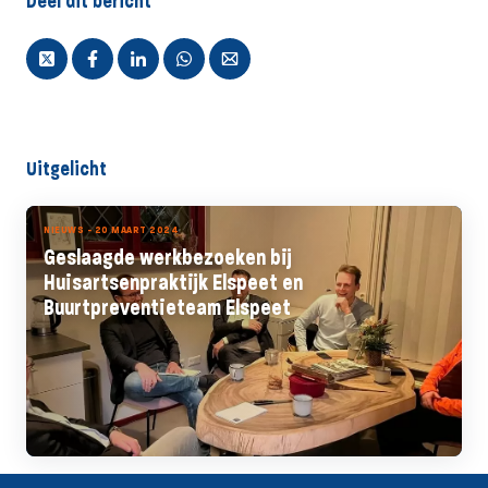
Deel dit bericht
Uitgelicht
NIEUWS - 20 MAART 2024
Geslaagde werkbezoeken bij
Huisartsenpraktijk Elspeet en
Buurtpreventieteam Elspeet