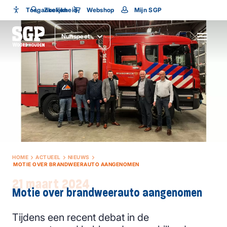
Toegankelijkheid
Toegankelijkheid
Zoeken
Webshop
Mijn SGP
Lettergrootte
Nunspeet
SLUITEN
HOME
ACTUEEL
NIEUWS
MOTIE OVER BRANDWEERAUTO AANGENOMEN
21 maart 2024
Motie over brandweerauto aangenomen
Tijdens een recent debat in de