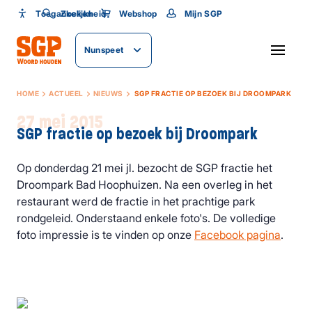
Toegankelijkheid
Toegankelijkheid
Zoeken
Webshop
Mijn SGP
Lettergrootte
Nunspeet
SLUITEN
HOME
ACTUEEL
NIEUWS
SGP FRACTIE OP BEZOEK BIJ DROOMPARK
27 mei 2015
SGP fractie op bezoek bij Droompark
Op donderdag 21 mei jl. bezocht de SGP fractie het
Droompark Bad Hoophuizen. Na een overleg in het
restaurant werd de fractie in het prachtige park
rondgeleid. Onderstaand enkele foto's. De volledige
foto impressie is te vinden op onze
Facebook pagina
.