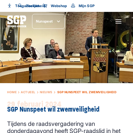
Toegankelijkheid
Toegankelijkheid
Zoeken
Webshop
Mijn SGP
Lettergrootte
Nunspeet
SLUITEN
HOME
ACTUEEL
NIEUWS
SGP NUNSPEET WIL ZWEMVEILIGHEID
29 februari 2024
SGP Nunspeet wil zwemveiligheid
Tijdens de raadsvergadering van
donderdagavond heeft SGP-raadslid in het