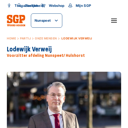
Toegankelijkheid
Toegankelijkheid
Zoeken
Webshop
Mijn SGP
Lettergrootte
Nunspeet
SLUITEN
HOME
PARTIJ
ONZE MENSEN
LODEWIJK VERWEIJ
Lodewijk Verweij
Voorzitter afdeling Nunspeet/ Hulshorst