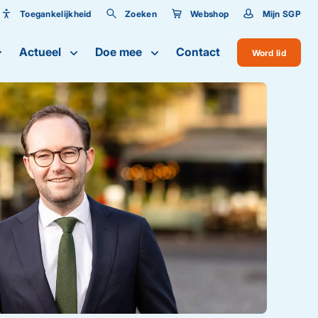
Toegankelijkheid
Zoeken
Webshop
Mijn SGP
Toegankelijkheid
Actueel
Doe mee
Contact
Word lid
Lettergrootte