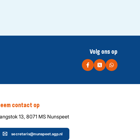
Volg ons op
eem contact op
angstok 13, 8071 MS Nunspeet
secretaris@nunspeet.sgp.nl